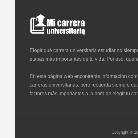
o
o
t
e
Elegir qué carrera universitaria estudiar no siempr
r
etapas más importantes de tu vida. Por eso, quer
En esta página web encontrarás información compl
carreras universitarias, pero recuerda siempre qu
factores más importantes a la hora de elegir tu car
Copyright © 20