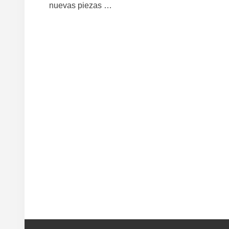
nuevas piezas …
F