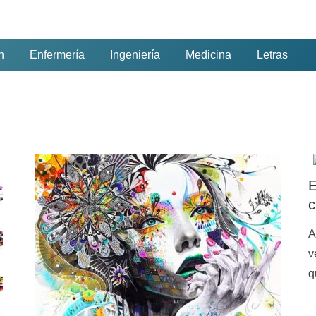
n
Enfermería
Ingeniería
Medicina
Letras
E
c
A
v
q