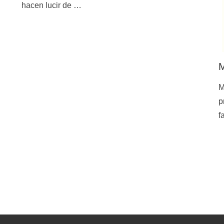
hacen lucir de …
M
M
p
f