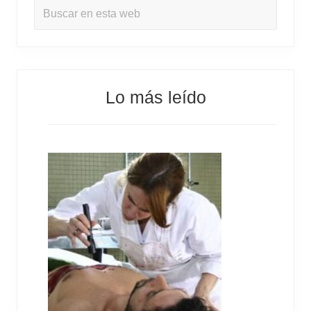
Buscar
a
en
r
esta
r
web
a
Lo más leído
l
a
t
e
r
a
l
p