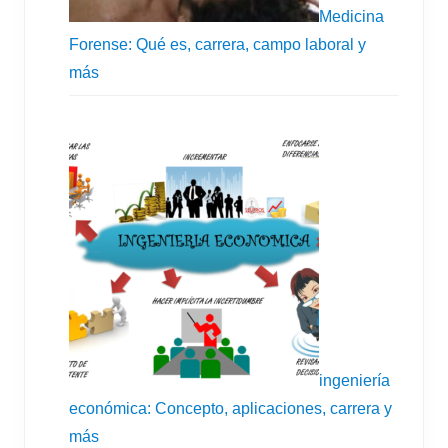
r
Medicina
Forense: Qué es, carrera, campo laboral y
i
más
m
a
r
i
a
ingeniería
económica: Concepto, aplicaciones, carrera y
más