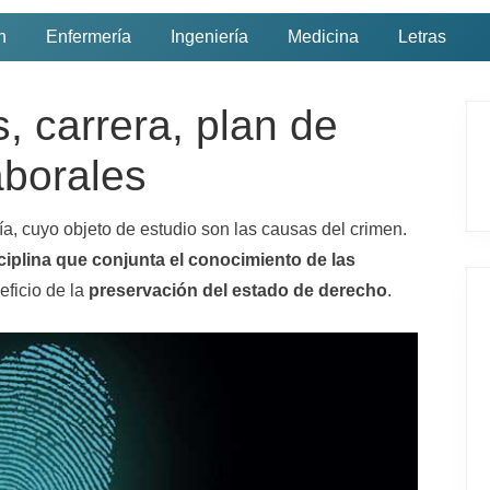
n
Enfermería
Ingeniería
Medicina
Letras
, carrera, plan de
B
a
aborales
r
ía, cuyo objeto de estudio son las causas del crimen.
r
ciplina que conjunta el conocimiento de las
a
ficio de la
preservación del estado de derecho
.
l
a
t
e
r