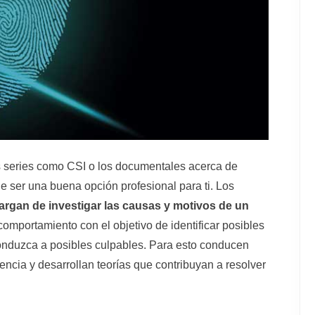
a
l
p
r
i
s series como CSI o los documentales acerca de
a
e ser una buena opción profesional para ti. Los
r
argan de investigar las causas y motivos de un
i
omportamiento con el objetivo de identificar posibles
onduzca a posibles culpables. Para esto conducen
a
ncia y desarrollan teorías que contribuyan a resolver