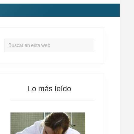
Buscar
en
esta
web
Lo más leído