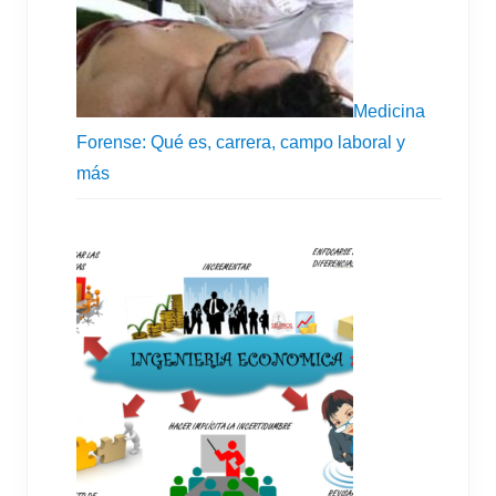
l
p
r
Medicina
Forense: Qué es, carrera, campo laboral y
i
más
m
a
r
i
a