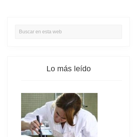
B
Buscar
a
en
r
esta
r
web
a
Lo más leído
l
a
t
e
r
a